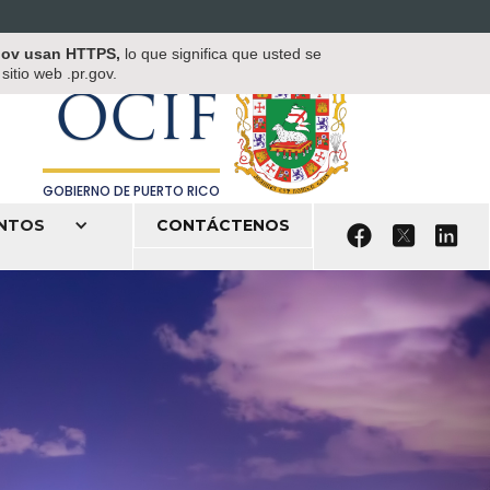
OFICINA DEL COMISIONADO DE
.gov usan HTTPS,
lo que significa que usted se
INSTITUCIONES FINANCIERAS
itio web .pr.gov.
OCIF
GOBIERNO DE PUERTO RICO
NTOS
CONTÁCTENOS


