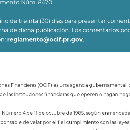
lamento Núm. 8470
ino de treinta (30) días para presentar coment
echa de dicha publicación. Los comentarios pod
ón:
reglamento@ocif.pr.gov
.
iones Financieras (OCIF) es una agencia gubernamental, q
 de las instituciones financieras que operen o hagan nego
ey Número 4 de 11 de octubre de 1985, según enmendada,
sponsable de velar por el fiel cumplimiento con las leyes 