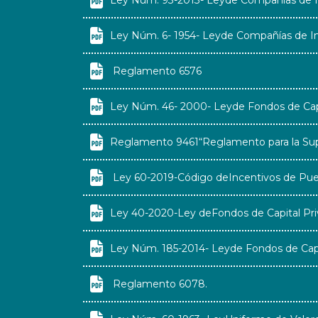

Ley Núm. 93-2013- Leyde Compañías de I

Ley Núm. 6- 1954- Leyde Compañías de I

Reglamento 6576

Ley Núm. 46- 2000- Leyde Fondos de Capi

Reglamento 9461“Reglamento para la Supe

Ley 60-2019-Código deIncentivos de Pue

Ley 40-2020-Ley deFondos de Capital Pr

Ley Núm. 185-2014- Leyde Fondos de Capi

Reglamento 6078.