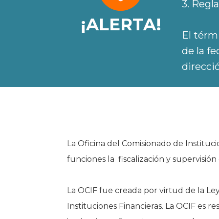
3. Reg
¡ALERTA!
El térm
de la f
direcci
La Oficina del Comisionado de Instituc
funciones la fiscalización y supervisión
La OCIF fue creada por virtud de la L
Instituciones Financieras. La OCIF es re