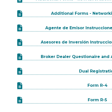
Additional Forms - Networ
Agente de Emisor Instruccion
Asesores de Inversión Instrucci
Broker Dealer Questionaire and A
Dual Registrat
Form R-4
Form R-5