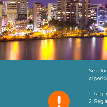
Se info
el peri
1. Reg
2. Reg