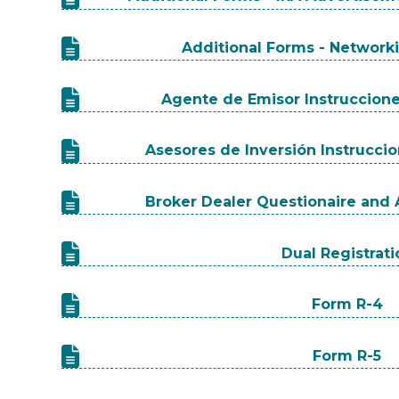
Additional Forms - Networ
Agente de Emisor Instruccion
Asesores de Inversión Instrucci
Broker Dealer Questionaire and A
Dual Registrat
Form R-4
Form R-5