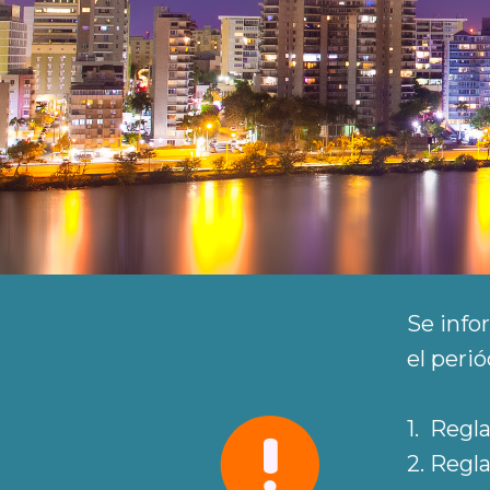
Se info
el peri
1. Reg
2. Reg