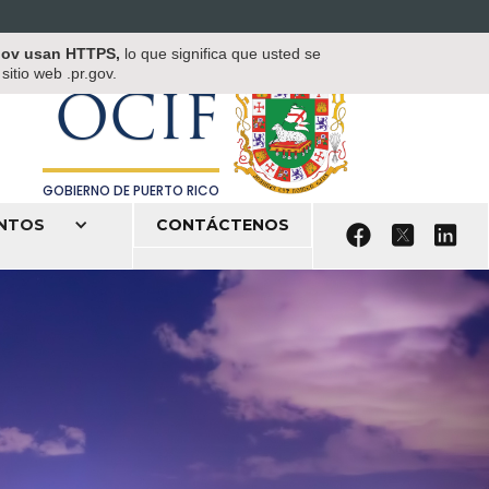
OFICINA DEL COMISIONADO DE
.gov usan HTTPS,
lo que significa que usted se
INSTITUCIONES FINANCIERAS
itio web .pr.gov.
OCIF
GOBIERNO DE PUERTO RICO
NTOS
CONTÁCTENOS


