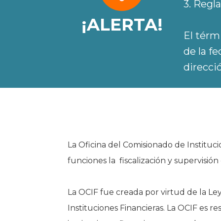
3. Reg
¡ALERTA!
El térm
de la f
direcci
La Oficina del Comisionado de Instituc
funciones la fiscalización y supervisión
La OCIF fue creada por virtud de la L
Instituciones Financieras. La OCIF es re