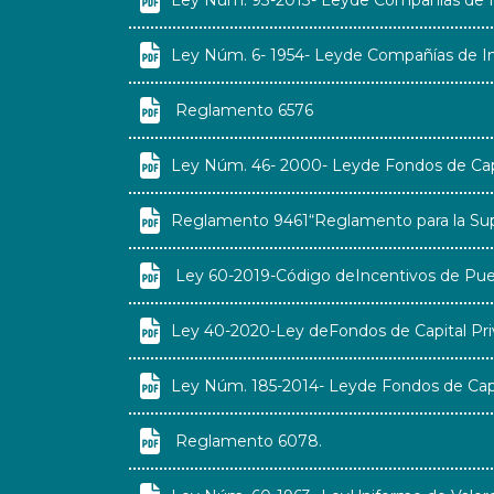

Ley Núm. 93-2013- Leyde Compañías de I

Ley Núm. 6- 1954- Leyde Compañías de I

Reglamento 6576

Ley Núm. 46- 2000- Leyde Fondos de Capi

Reglamento 9461“Reglamento para la Supe

Ley 60-2019-Código deIncentivos de Pue

Ley 40-2020-Ley deFondos de Capital Pr

Ley Núm. 185-2014- Leyde Fondos de Capi

Reglamento 6078.