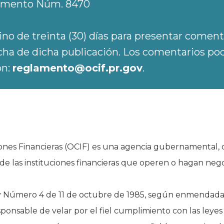
lamento Núm. 8470
ino de treinta (30) días para presentar coment
echa de dicha publicación. Los comentarios pod
ón:
reglamento@ocif.pr.gov
.
iones Financieras (OCIF) es una agencia gubernamental, q
 de las instituciones financieras que operen o hagan nego
ey Número 4 de 11 de octubre de 1985, según enmendada,
sponsable de velar por el fiel cumplimiento con las leyes 